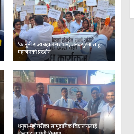
‘कानुनी राज्य बहाल गर’ भन्दै जनकपुरमा साहु-
महाजनको प्रदर्शन
धनुषा-महोत्तरीका सामुदायिक विद्यालयलाई