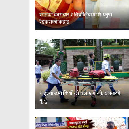
रगतको कारोबार र बिचौलियामाथि धनुषा
रेडक्रसको कडाइ
थाइल्यान्डमा किशोरले चलाए गोली, ८ जनाको
मृत्यु