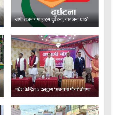
बीपी राजमार्गमा हाइस दुर्घटना, चार जना घाइते
मधेश केन्द्रित ७ दलद्वारा ‘अग्रगामी मोर्चा’ घोषणा