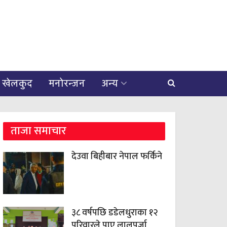
खेलकुद
मनोरन्जन
अन्य
ताजा समाचार
देउवा बिहीबार नेपाल फर्किने
३८ वर्षपछि डडेलधुराका १२
परिवारले पाए लालपुर्जा