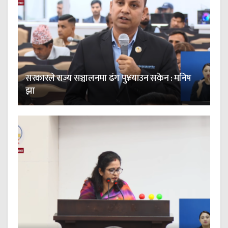
सरकारले राज्य सञ्चालनमा ढंग पु¥याउन सकेन : मनिष
झा