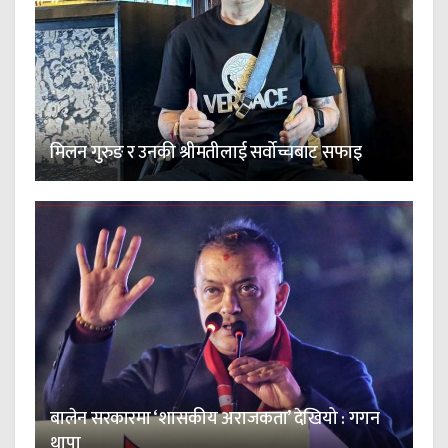
मिलन गुरुङ र उनकी श्रीमतीलाई सर्वोच्चबाट सफाइ
बालेन सरकारमा ‘शासकीय अराजकता’ देखियो : गगन
थापा