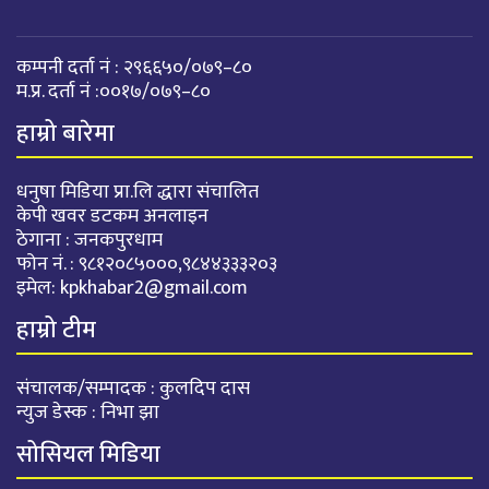
कम्पनी दर्ता नं : २९६६५०/०७९–८०
म.प्र. दर्ता नं :००१७/०७९–८०
हाम्रो बारेमा
धनुषा मिडिया प्रा.लि द्धारा संचालित
केपी खवर डटकम अनलाइन
ठेगाना : जनकपुरधाम
फोन नं. : ९८१२०८५०००,९८४४३३३२०३
इमेल:
kpkhabar2@gmail.com
हाम्रो टीम
संचालक/सम्पादक : कुलदिप दास
न्युज डेस्क : निभा झा
सोसियल मिडिया