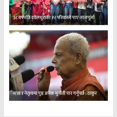
३८ वर्षपछि डडेलधुराका १२ परिवारले पाए लालपुर्जा
सत्ता र नेतृत्वमा पुग्न अनेक चुनौती पार गर्नुपर्छ : ठाकुर