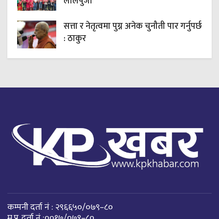
लालपुर्जा
सत्ता र नेतृत्वमा पुग्न अनेक चुनौती पार गर्नुपर्छ
: ठाकुर
कम्पनी दर्ता नं : २९६६५०/०७९–८०
म.प्र. दर्ता नं :००१७/०७९–८०