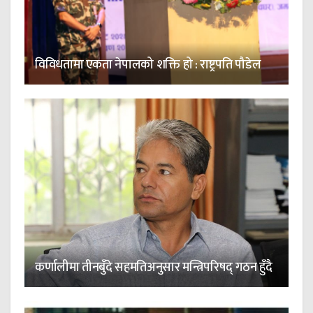
विविधतामा एकता नेपालको शक्ति हो : राष्ट्रपति पौडेल
कर्णालीमा तीनबुँदे सहमतिअनुसार मन्त्रिपरिषद् गठन हुँदै