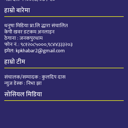
हाम्रो बारेमा
धनुषा मिडिया प्रा.लि द्धारा संचालित
केपी खवर डटकम अनलाइन
ठेगाना : जनकपुरधाम
फोन नं. : ९८१२०८५०००,९८४४३३३२०३
इमेल:
kpkhabar2@gmail.com
हाम्रो टीम
संचालक/सम्पादक : कुलदिप दास
न्युज डेस्क : निभा झा
सोसियल मिडिया