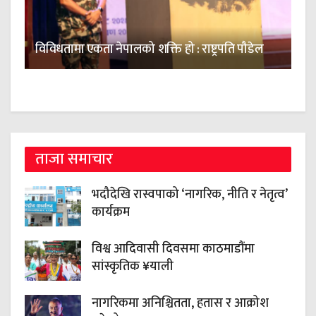
विविधतामा एकता नेपालको शक्ति हो : राष्ट्रपति पौडेल
ताजा समाचार
भदौदेखि रास्वपाको ‘नागरिक, नीति र नेतृत्व’
कार्यक्रम
विश्व आदिवासी दिवसमा काठमाडौंमा
सांस्कृतिक ¥याली
नागरिकमा अनिश्चितता, हतास र आक्रोश