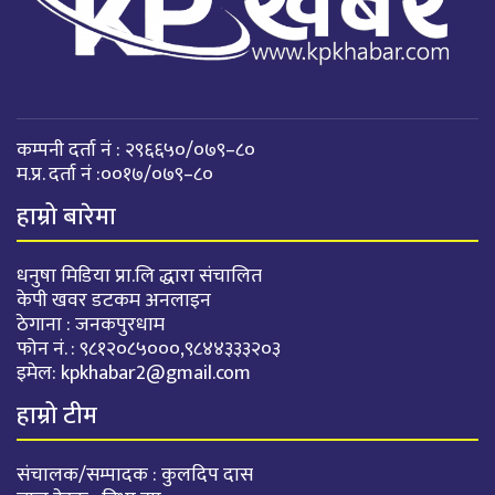
कम्पनी दर्ता नं : २९६६५०/०७९–८०
म.प्र. दर्ता नं :००१७/०७९–८०
हाम्रो बारेमा
धनुषा मिडिया प्रा.लि द्धारा संचालित
केपी खवर डटकम अनलाइन
ठेगाना : जनकपुरधाम
फोन नं. : ९८१२०८५०००,९८४४३३३२०३
इमेल:
kpkhabar2@gmail.com
हाम्रो टीम
संचालक/सम्पादक : कुलदिप दास