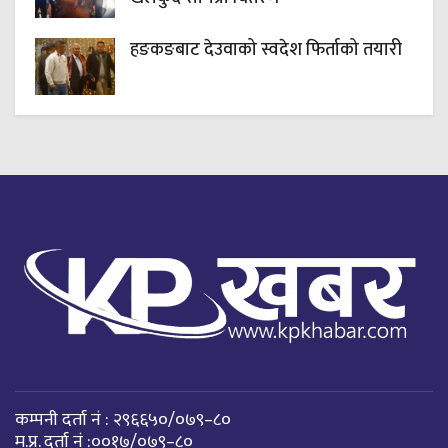
हङकङबाट देउवाको स्वदेश फिर्ताको तयारी
कम्पनी दर्ता नं : २९६६५०/०७९–८०
म.प्र. दर्ता नं :००१७/०७९–८०