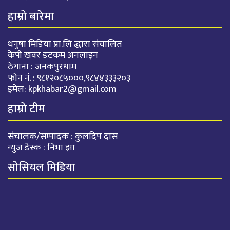
हाम्रो बारेमा
धनुषा मिडिया प्रा.लि द्धारा संचालित
केपी खवर डटकम अनलाइन
ठेगाना : जनकपुरधाम
फोन नं. : ९८१२०८५०००,९८४४३३३२०३
इमेल:
kpkhabar2@gmail.com
हाम्रो टीम
संचालक/सम्पादक : कुलदिप दास
न्युज डेस्क : निभा झा
सोसियल मिडिया