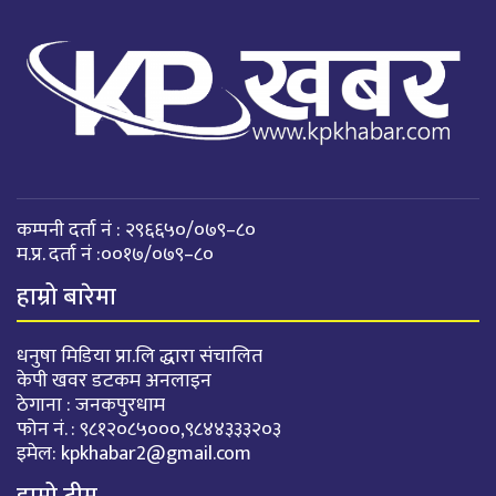
कम्पनी दर्ता नं : २९६६५०/०७९–८०
म.प्र. दर्ता नं :००१७/०७९–८०
हाम्रो बारेमा
धनुषा मिडिया प्रा.लि द्धारा संचालित
केपी खवर डटकम अनलाइन
ठेगाना : जनकपुरधाम
फोन नं. : ९८१२०८५०००,९८४४३३३२०३
इमेल:
kpkhabar2@gmail.com