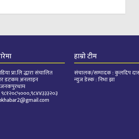
बारेमा
हाम्रो टीम
डिया प्रा.लि द्धारा संचालित
संचालक/सम्पादक : कुलदिप दा
वर डटकम अनलाइन
न्युज डेस्क : निभा झा
: जनकपुरधाम
. : ९८१२०८५०००,९८४४३३३२०३
pkhabar2@gmail.com