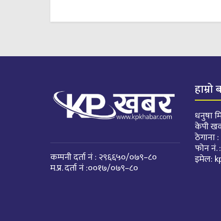
हाम्रो 
धनुषा मि
केपी ख
ठेगाना 
फोन नं
कम्पनी दर्ता नं : २९६६५०/०७९–८०
इमेल:
k
म.प्र. दर्ता नं :००१७/०७९–८०