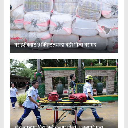
बराहक्षेत्रबाट ४ क्विन्टलभन्दा बढी गाँजा बरामद