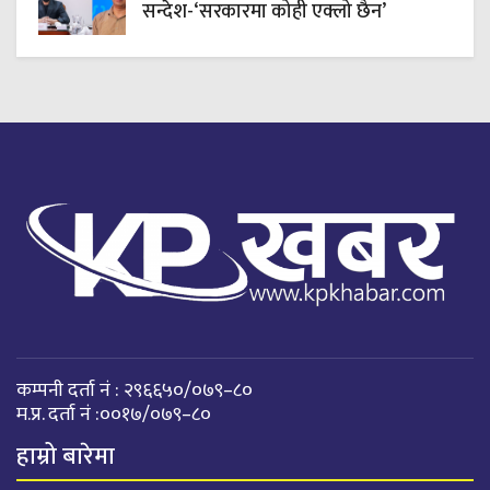
सन्देश-‘सरकारमा कोही एक्लो छैन’
कम्पनी दर्ता नं : २९६६५०/०७९–८०
म.प्र. दर्ता नं :००१७/०७९–८०
हाम्रो बारेमा