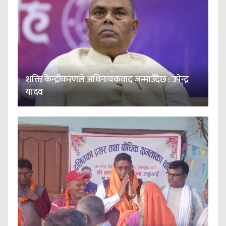
शक्ति केन्द्रीकरणले अधिनायकवाद जन्माउँदैछ : उपेन्द्र
यादव