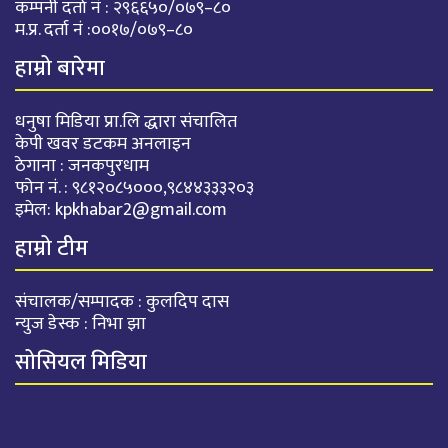
कम्पनी दर्ता नं : २९६६५०/०७९–८०
म.प्र. दर्ता नं :००१७/०७९–८०
हाम्रो बारेमा
धनुषा मिडिया प्रा.लि द्धारा संचालित
केपी खवर डटकम अनलाइन
ठेगाना : जनकपुरधाम
फोन नं. : ९८१२०८५०००,९८४४३३३२०३
इमेल:
kpkhabar2@gmail.com
हाम्रो टीम
संचालक/सम्पादक : कुलदिप दास
न्युज डेस्क : निभा झा
सोसियल मिडिया