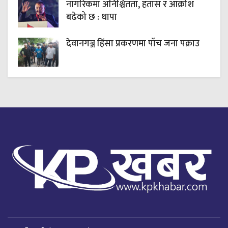
नागरिकमा अनिश्चितता, हतास र आक्रोश
बढेको छ : थापा
देवानगञ्ज हिंसा प्रकरणमा पाँच जना पक्राउ