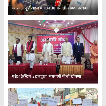
ग्यास आपूर्ति सहज बनाउन उद्योगमन्त्री यादव फिल्डमा
मधेश केन्द्रित ७ दलद्वारा ‘अग्रगामी मोर्चा’ घोषणा