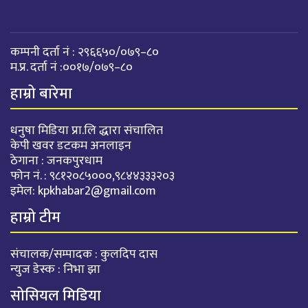
कम्पनी दर्ता नं : २९६६५०/०७९–८०
म.प्र. दर्ता नं :००१७/०७९–८०
हाम्रो बारेमा
धनुषा मिडिया प्रा.लि द्धारा संचालित
केपी खवर डटकम अनलाइन
ठेगाना : जनकपुरधाम
फोन नं. : ९८१२०८५०००,९८४४३३३२०३
इमेल:
kpkhabar2@gmail.com
हाम्रो टीम
संचालक/सम्पादक : कुलदिप दास
न्युज डेस्क : निभा झा
सोसियल मिडिया