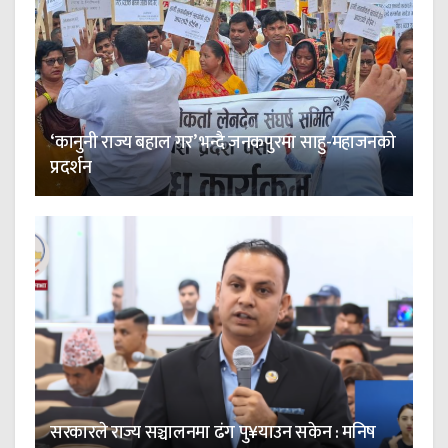
‘कानुनी राज्य बहाल गर’ भन्दै जनकपुरमा साहु-महाजनको
प्रदर्शन
सरकारले राज्य सञ्चालनमा ढंग पु¥याउन सकेन : मनिष