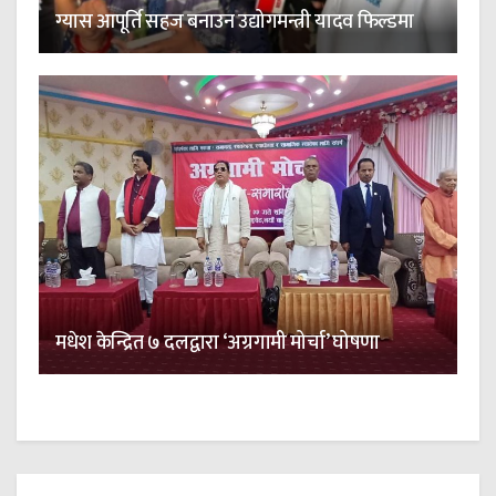
ग्यास आपूर्ति सहज बनाउन उद्योगमन्त्री यादव फिल्डमा
मधेश केन्द्रित ७ दलद्वारा ‘अग्रगामी मोर्चा’ घोषणा