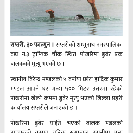
सप्तरी, ३० फाल्गुन ।
सप्तरीकाे शम्भुनाथ नगरपालिका
वडा न.३ ट्राफिक चौक स्थित पाेखरिमा डुबेर एक
बालककाे मृत्युु भएको छ ।
स्थानीय बिरेन्द्र मण्डलको ५ वर्षीया छोरा हार्दिक कुमार
मण्डल आफ्नै घर भन्दा ५०० मिटर उत्तरमा रहेको
पोखरीमा खेल्ने क्रममा डुबेर मृत्युु भएको जिल्ला प्रहरी
कार्यालय सप्तरीले जनाएको छ ।
पाेखरिमा डुबेर घाईते भएको बालक मंडलको
उपचारको क्रममा युनिक अस्पताल रुपनीमा मृत्युु