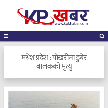
मधेश प्रदेश : पाेखरीमा डुबेर
बालककाे मृत्युु