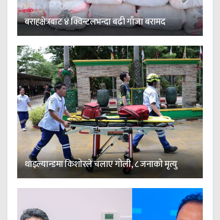
बराहक्षेत्रबाट ४ क्विन्टलभन्दा बढी गाँजा बरामद
थाइल्यान्डमा किशोरले चलाए गोली, ८ जनाको मृत्यु