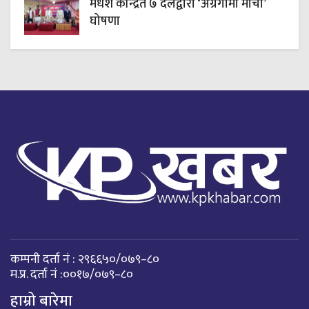
मधेश केन्द्रित ७ दलद्वारा ‘अग्रगामी मोर्चा’
घोषणा
कम्पनी दर्ता नं : २९६६५०/०७९–८०
म.प्र. दर्ता नं :००१७/०७९–८०
हाम्रो बारेमा