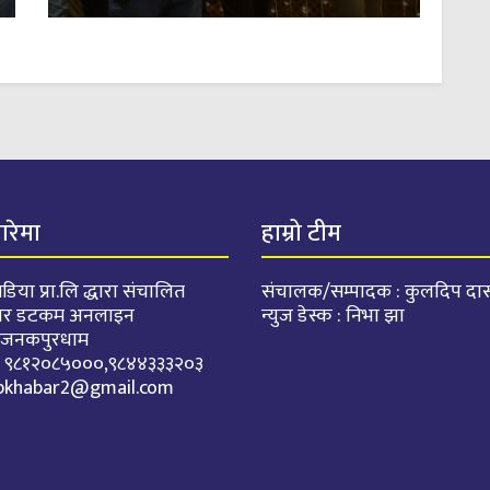
बारेमा
हाम्रो टीम
डिया प्रा.लि द्धारा संचालित
संचालक/सम्पादक : कुलदिप दा
वर डटकम अनलाइन
न्युज डेस्क : निभा झा
: जनकपुरधाम
. : ९८१२०८५०००,९८४४३३३२०३
pkhabar2@gmail.com