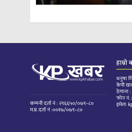
हाम्रो 
धनुषा मि
केपी ख
ठेगाना 
फोन नं
कम्पनी दर्ता नं : २९६६५०/०७९–८०
इमेल:
k
म.प्र. दर्ता नं :००१७/०७९–८०