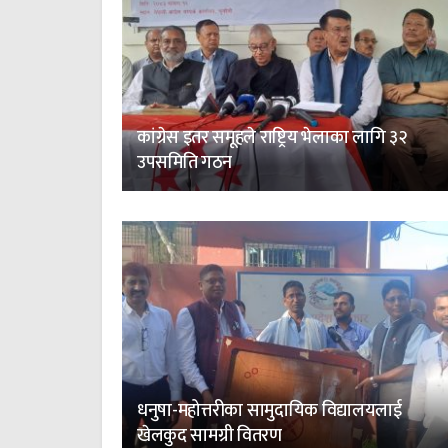
कांग्रेस इतर समूहले राष्ट्रिय भेलाका लागि ३२
उपसमिति गठन
धनुषा-महोत्तरीका सामुदायिक विद्यालयलाई
खेलकुद सामग्री वितरण