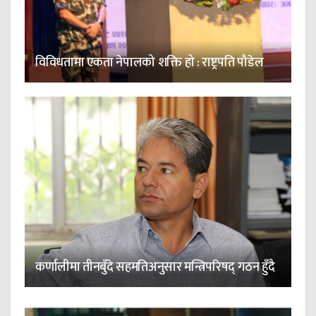
विविधतामा एकता नेपालको शक्ति हो : राष्ट्रपति पौडेल
कर्णालीमा तीनबुँदे सहमतिअनुसार मन्त्रिपरिषद् गठन हुँदै