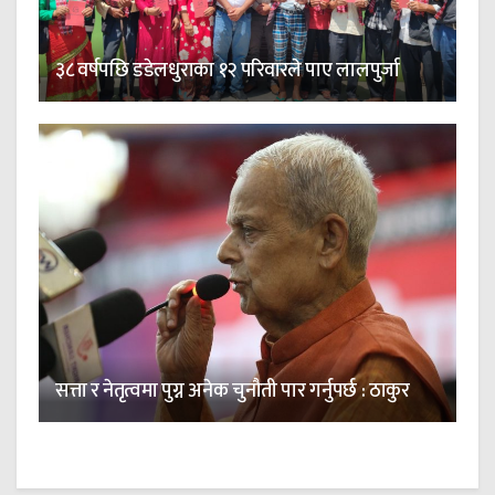
३८ वर्षपछि डडेलधुराका १२ परिवारले पाए लालपुर्जा
सत्ता र नेतृत्वमा पुग्न अनेक चुनौती पार गर्नुपर्छ : ठाकुर