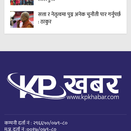
सत्ता र नेतृत्वमा पुग्न अनेक चुनौती पार गर्नुपर्छ
: ठाकुर
कम्पनी दर्ता नं : २९६६५०/०७९–८०
म.प्र. दर्ता नं :००१७/०७९–८०