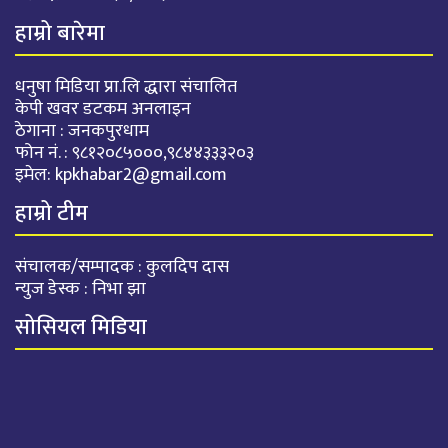
हाम्रो बारेमा
धनुषा मिडिया प्रा.लि द्धारा संचालित
केपी खवर डटकम अनलाइन
ठेगाना : जनकपुरधाम
फोन नं. : ९८१२०८५०००,९८४४३३३२०३
इमेल:
kpkhabar2@gmail.com
हाम्रो टीम
संचालक/सम्पादक : कुलदिप दास
न्युज डेस्क : निभा झा
सोसियल मिडिया