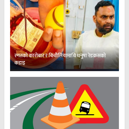
रगतको कारोबार र बिचौलियामाथि धनुषा रेडक्रसको
कडाइ