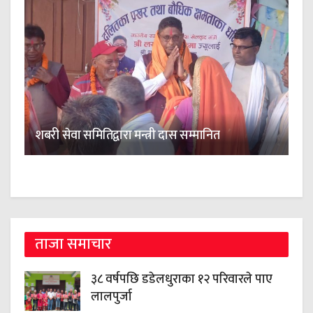
शबरी सेवा समितिद्वारा मन्त्री दास सम्मानित
ताजा समाचार
३८ वर्षपछि डडेलधुराका १२ परिवारले पाए
लालपुर्जा