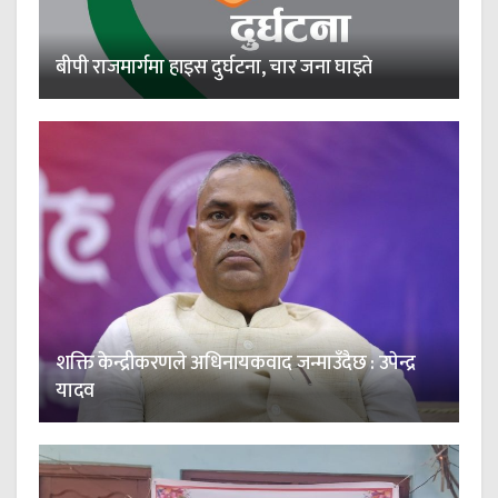
बीपी राजमार्गमा हाइस दुर्घटना, चार जना घाइते
शक्ति केन्द्रीकरणले अधिनायकवाद जन्माउँदैछ : उपेन्द्र
यादव