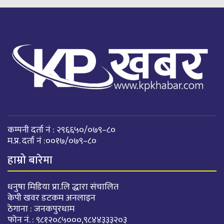
कम्पनी दर्ता नं : २९६६५०/०७९–८०
म.प्र. दर्ता नं :००१७/०७९–८०
हाम्रो बारेमा
धनुषा मिडिया प्रा.लि द्धारा संचालित
केपी खवर डटकम अनलाइन
ठेगाना : जनकपुरधाम
फोन नं. : ९८१२०८५०००,९८४४३३३२०३