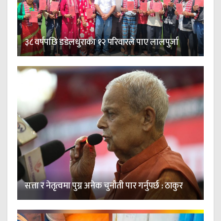
३८ वर्षपछि डडेलधुराका १२ परिवारले पाए लालपुर्जा
सत्ता र नेतृत्वमा पुग्न अनेक चुनौती पार गर्नुपर्छ : ठाकुर