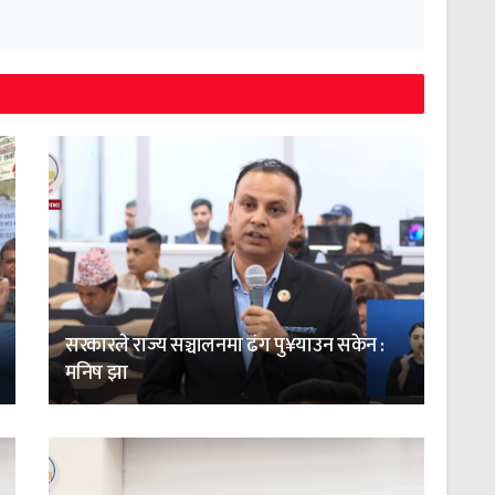
सरकारले राज्य सञ्चालनमा ढंग पु¥याउन सकेन :
मनिष झा