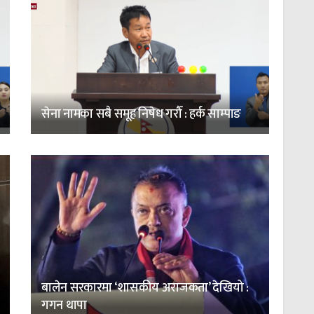
सेना नामका सबै समूह निषेध गरौँ : हर्क साम्पाङ
बालेन सरकारमा ‘शासकीय अराजकता’ देखियो :
गगन थापा