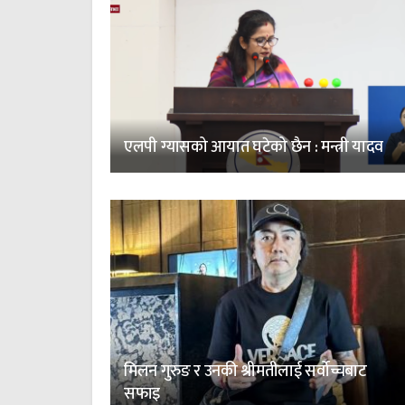
एलपी ग्यासको आयात घटेको छैन : मन्त्री यादव
मिलन गुरुङ र उनकी श्रीमतीलाई सर्वोच्चबाट
सफाइ