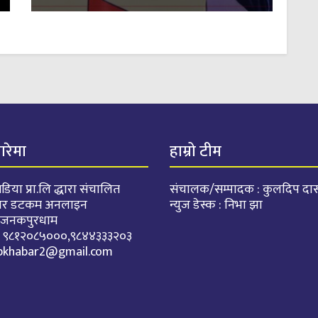
बारेमा
हाम्रो टीम
डिया प्रा.लि द्धारा संचालित
संचालक/सम्पादक : कुलदिप दा
वर डटकम अनलाइन
न्युज डेस्क : निभा झा
: जनकपुरधाम
. : ९८१२०८५०००,९८४४३३३२०३
pkhabar2@gmail.com