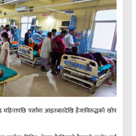
ढ महिनापछि पर्सामा आइतबारदेखि हैजाविरुद्धको खोप