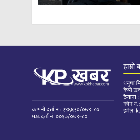
हाम्रो 
धनुषा मि
केपी ख
ठेगाना 
फोन नं
कम्पनी दर्ता नं : २९६६५०/०७९–८०
इमेल:
k
म.प्र. दर्ता नं :००१७/०७९–८०