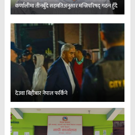
कर्णालीमा तीनबुँदे सहमतिअनुसार मन्त्रिपरिषद् गठन हुँदै
देउवा बिहीबार नेपाल फर्किने