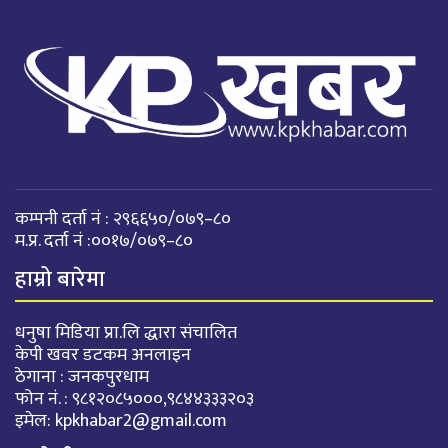
कम्पनी दर्ता नं : २९६६५०/०७९–८०
म.प्र. दर्ता नं :००१७/०७९–८०
हाम्रो बारेमा
धनुषा मिडिया प्रा.लि द्धारा संचालित
केपी खवर डटकम अनलाइन
ठेगाना : जनकपुरधाम
फोन नं. : ९८१२०८५०००,९८४४३३३२०३
इमेल:
kpkhabar2@gmail.com