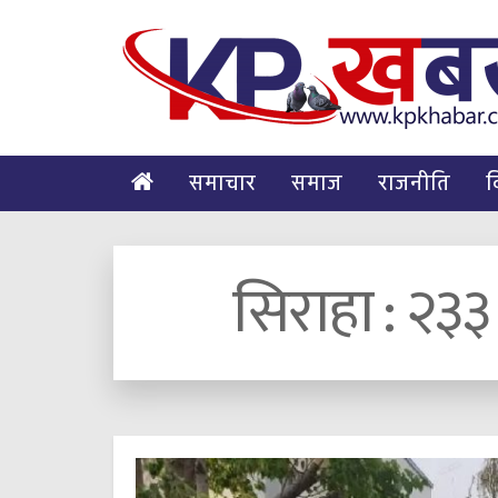
समाचार
समाज
राजनीति
व
सिराहा : २३३