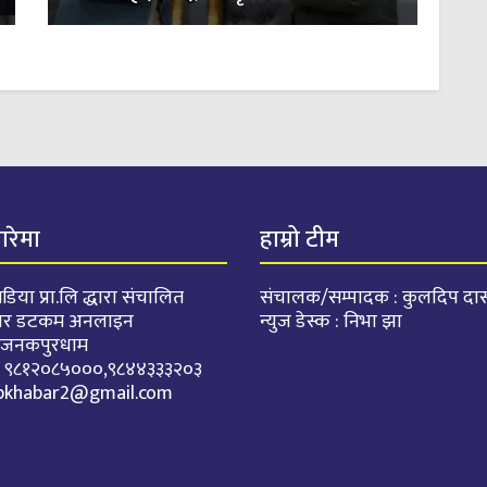
बारेमा
हाम्रो टीम
डिया प्रा.लि द्धारा संचालित
संचालक/सम्पादक : कुलदिप दा
वर डटकम अनलाइन
न्युज डेस्क : निभा झा
: जनकपुरधाम
. : ९८१२०८५०००,९८४४३३३२०३
pkhabar2@gmail.com