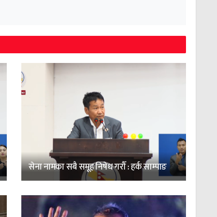
सेना नामका सबै समूह निषेध गरौँ : हर्क साम्पाङ