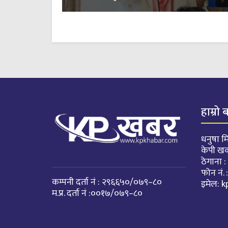
हाम्रो 
धनुषा मि
केपी ख
ठेगाना 
फोन नं
कम्पनी दर्ता नं : २९६६५०/०७९–८०
इमेल:
k
म.प्र. दर्ता नं :००१७/०७९–८०