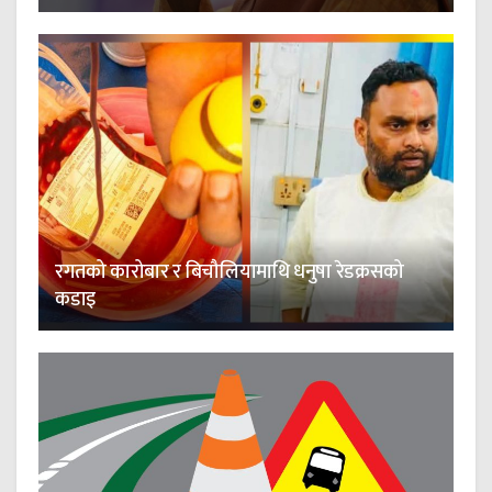
रगतको कारोबार र बिचौलियामाथि धनुषा रेडक्रसको
कडाइ