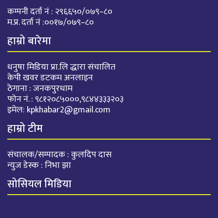
कम्पनी दर्ता नं : २९६६५०/०७९–८०
म.प्र. दर्ता नं :००१७/०७९–८०
हाम्रो बारेमा
धनुषा मिडिया प्रा.लि द्धारा संचालित
केपी खवर डटकम अनलाइन
ठेगाना : जनकपुरधाम
फोन नं. : ९८१२०८५०००,९८४४३३३२०३
इमेल:
kpkhabar2@gmail.com
हाम्रो टीम
संचालक/सम्पादक : कुलदिप दास
न्युज डेस्क : निभा झा
सोसियल मिडिया