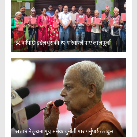
३८ वर्षपछि डडेलधुराका १२ परिवारले पाए लालपुर्जा
सत्ता र नेतृत्वमा पुग्न अनेक चुनौती पार गर्नुपर्छ : ठाकुर