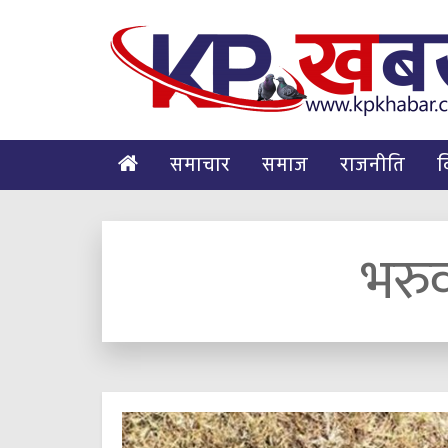
समाचार
समाज
राजनीति
व
भरुव