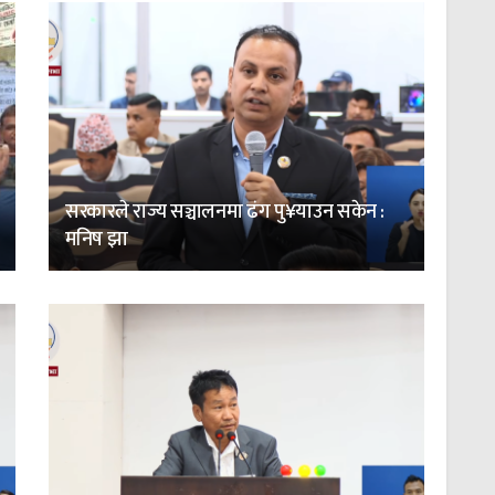
सरकारले राज्य सञ्चालनमा ढंग पु¥याउन सकेन :
मनिष झा