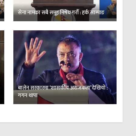
सेना नामका सबै समूह निषेध गरौँ : हर्क साम्पाङ
बालेन सरकारमा ‘शासकीय अराजकता’ देखियो :
गगन थापा