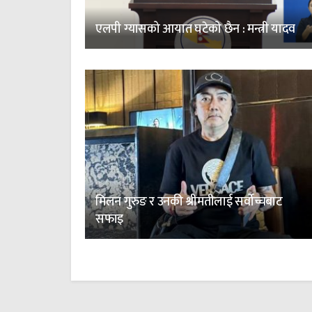
एलपी ग्यासको आयात घटेको छैन : मन्त्री यादव
मिलन गुरुङ र उनकी श्रीमतीलाई सर्वोच्चबाट
सफाइ