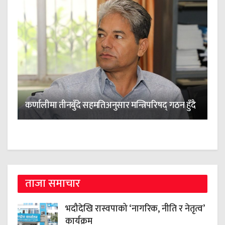
कर्णालीमा तीनबुँदे सहमतिअनुसार मन्त्रिपरिषद् गठन हुँदै
ताजा समाचार
भदौदेखि रास्वपाको ‘नागरिक, नीति र नेतृत्व’
कार्यक्रम