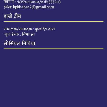
फोन नं. : ९८१२०८५०००,९८४४३३३२०३
इमेल:
kpkhabar2@gmail.com
हाम्रो टीम
संचालक/सम्पादक : कुलदिप दास
न्युज डेस्क : निभा झा
सोसियल मिडिया