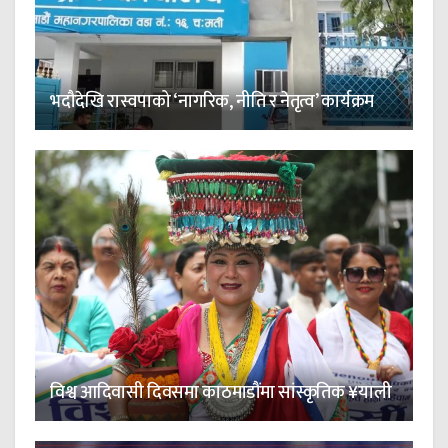
भदौदेखि रास्वपाको ‘नागरिक, नीति र नेतृत्व’ कार्यक्रम
विश्व आदिवासी दिवसमा काठमाडौंमा सांस्कृतिक ¥याली