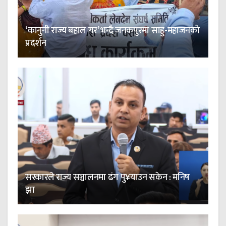
‘कानुनी राज्य बहाल गर’ भन्दै जनकपुरमा साहु-महाजनको
प्रदर्शन
सरकारले राज्य सञ्चालनमा ढंग पु¥याउन सकेन : मनिष
झा