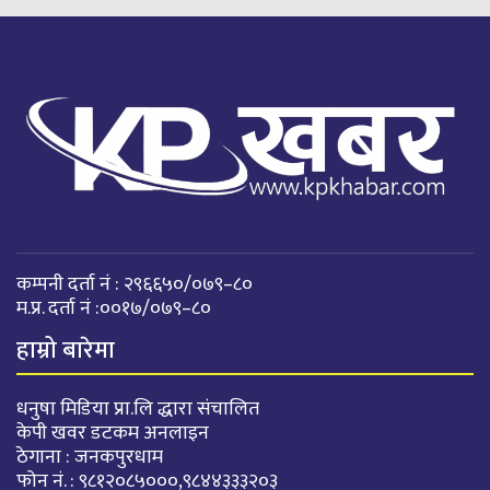
कम्पनी दर्ता नं : २९६६५०/०७९–८०
म.प्र. दर्ता नं :००१७/०७९–८०
हाम्रो बारेमा
धनुषा मिडिया प्रा.लि द्धारा संचालित
केपी खवर डटकम अनलाइन
ठेगाना : जनकपुरधाम
फोन नं. : ९८१२०८५०००,९८४४३३३२०३