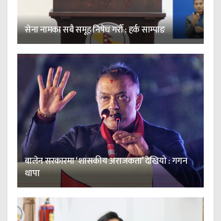
सेना नामका सबै समूह निषेध गरौँ : हर्क साम्पाङ
बालेन सरकारमा ‘शासकीय अराजकता’ देखियो : गगन
थापा