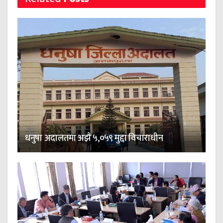
धनुषा अदालतमा अझै ५,०५९ मुद्दा विचाराधीन