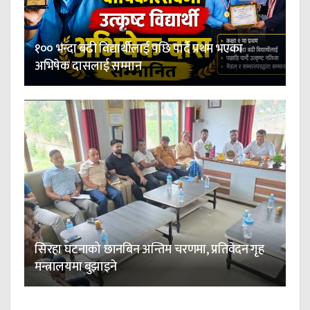
१०० भन्दा बढी विद्यार्थीलाई पछि पार्दै प्रथम भएका
अभिषेक दासलाई सम्मान
सिरहा घटनाको छानबिन अन्तिम चरणमा, प्रतिवेदन गृह
मन्त्रालयमा बुझाइने