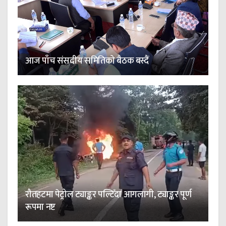
आज पाँच संसदीय समितिको बैठक बस्दैं
रौतहटमा पेट्रोल ट्याङ्कर पल्टिँदा आगलागी, ट्याङ्कर पूर्ण
रूपमा नष्ट