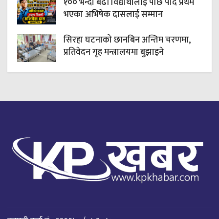
१०० भन्दा बढी विद्यार्थीलाई पछि पार्दै प्रथम
भएका अभिषेक दासलाई सम्मान
सिरहा घटनाको छानबिन अन्तिम चरणमा,
प्रतिवेदन गृह मन्त्रालयमा बुझाइने