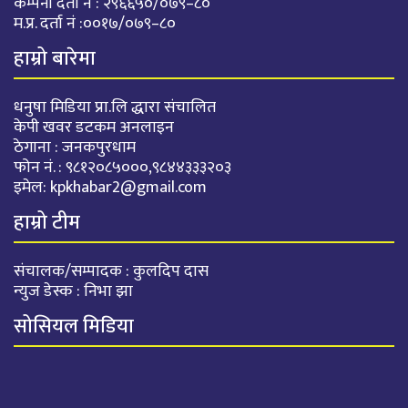
कम्पनी दर्ता नं : २९६६५०/०७९–८०
म.प्र. दर्ता नं :००१७/०७९–८०
हाम्रो बारेमा
धनुषा मिडिया प्रा.लि द्धारा संचालित
केपी खवर डटकम अनलाइन
ठेगाना : जनकपुरधाम
फोन नं. : ९८१२०८५०००,९८४४३३३२०३
इमेल:
kpkhabar2@gmail.com
हाम्रो टीम
संचालक/सम्पादक : कुलदिप दास
न्युज डेस्क : निभा झा
सोसियल मिडिया