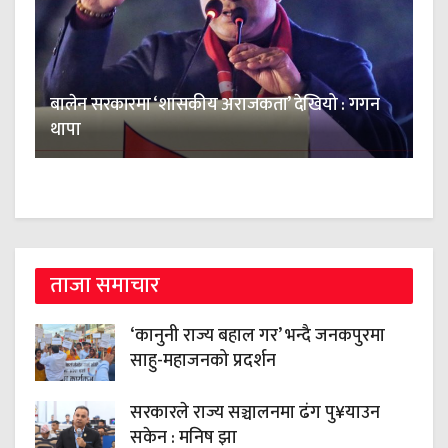
बालेन सरकारमा ‘शासकीय अराजकता’ देखियो : गगन
थापा
ताजा समाचार
‘कानुनी राज्य बहाल गर’ भन्दै जनकपुरमा
साहु-महाजनको प्रदर्शन
सरकारले राज्य सञ्चालनमा ढंग पु¥याउन
सकेन : मनिष झा