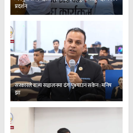
प्रदर्शन
सरकारले राज्य सञ्चालनमा ढंग पु¥याउन सकेन : मनिष
झा