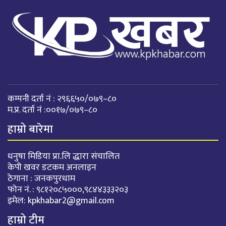
कम्पनी दर्ता नं : २९६६५०/०७९–८०
म.प्र. दर्ता नं :००१७/०७९–८०
हाम्रो बारेमा
धनुषा मिडिया प्रा.लि द्धारा संचालित
केपी खवर डटकम अनलाइन
ठेगाना : जनकपुरधाम
फोन नं. : ९८१२०८५०००,९८४४३३३२०३
इमेल:
kpkhabar2@gmail.com
हाम्रो टीम