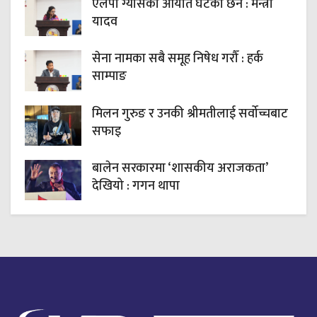
एलपी ग्यासको आयात घटेको छैन : मन्त्री
यादव
सेना नामका सबै समूह निषेध गरौँ : हर्क
साम्पाङ
मिलन गुरुङ र उनकी श्रीमतीलाई सर्वोच्चबाट
सफाइ
बालेन सरकारमा ‘शासकीय अराजकता’
देखियो : गगन थापा