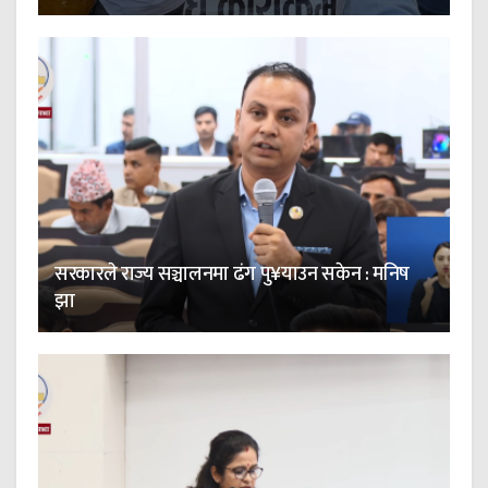
सरकारले राज्य सञ्चालनमा ढंग पु¥याउन सकेन : मनिष
झा