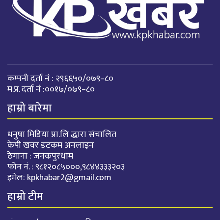
कम्पनी दर्ता नं : २९६६५०/०७९–८०
म.प्र. दर्ता नं :००१७/०७९–८०
हाम्रो बारेमा
धनुषा मिडिया प्रा.लि द्धारा संचालित
केपी खवर डटकम अनलाइन
ठेगाना : जनकपुरधाम
फोन नं. : ९८१२०८५०००,९८४४३३३२०३
इमेल:
kpkhabar2@gmail.com
हाम्रो टीम