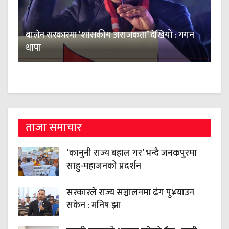
बालेन सरकारमा ‘शासकीय अराजकता’ देखियो : गगन
थापा
ताजा समाचार
‘कानुनी राज्य बहाल गर’ भन्दै जनकपुरमा
साहु-महाजनको प्रदर्शन
सरकारले राज्य सञ्चालनमा ढंग पु¥याउन
सकेन : मनिष झा