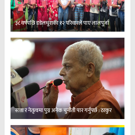
३८ वर्षपछि डडेलधुराका १२ परिवारले पाए लालपुर्जा
सत्ता र नेतृत्वमा पुग्न अनेक चुनौती पार गर्नुपर्छ : ठाकुर