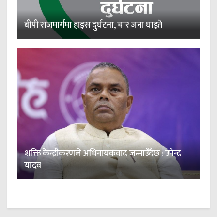
बीपी राजमार्गमा हाइस दुर्घटना, चार जना घाइते
शक्ति केन्द्रीकरणले अधिनायकवाद जन्माउँदैछ : उपेन्द्र
यादव