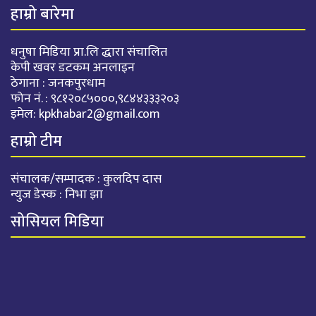
हाम्रो बारेमा
धनुषा मिडिया प्रा.लि द्धारा संचालित
केपी खवर डटकम अनलाइन
ठेगाना : जनकपुरधाम
फोन नं. : ९८१२०८५०००,९८४४३३३२०३
इमेल:
kpkhabar2@gmail.com
हाम्रो टीम
संचालक/सम्पादक : कुलदिप दास
न्युज डेस्क : निभा झा
सोसियल मिडिया