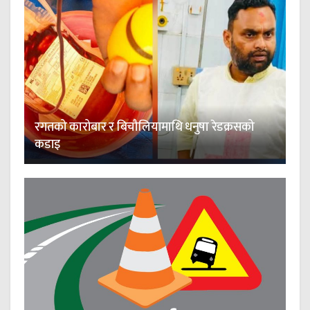
रगतको कारोबार र बिचौलियामाथि धनुषा रेडक्रसको
कडाइ