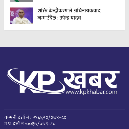
शक्ति केन्द्रीकरणले अधिनायकवाद
जन्माउँदैछ : उपेन्द्र यादव
कम्पनी दर्ता नं : २९६६५०/०७९–८०
म.प्र. दर्ता नं :००१७/०७९–८०