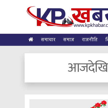
समाचार
समाज
राजनीति
व
आजदेखि 