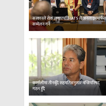
सरकारले रोक लगाएपछि IATS ले अनलाइनमार्फत
सम्मेलन गर्ने
कर्णालीमा तीनबुँदे सहमतिअनुसार मन्त्रिपरिषद्
गठन हुँदै