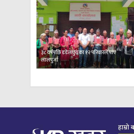
३८ वर्षपछि डडेलधुराका १२ परिवारले पाए
लालपुर्जा
हाम्रो 