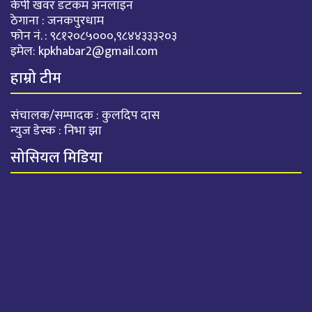
केपी खवर डटकम अनलाइन
ठेगाना : जनकपुरधाम
फोन नं. : ९८१२०८५०००,९८४४३३३२०३
इमेल:
kpkhabar2@gmail.com
हाम्रो टीम
संचालक/सम्पादक : कुलदिप दास
न्युज डेस्क : निभा झा
सोसियल मिडिया