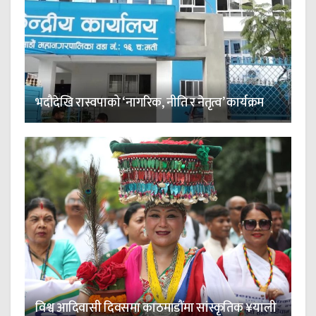
भदौदेखि रास्वपाको ‘नागरिक, नीति र नेतृत्व’ कार्यक्रम
विश्व आदिवासी दिवसमा काठमाडौंमा सांस्कृतिक ¥याली