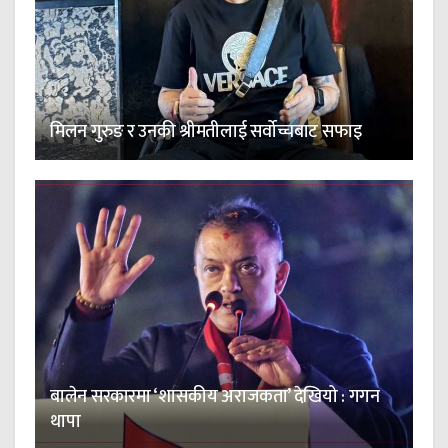
मिलन गुरुङ र उनकी श्रीमतीलाई सर्वोच्चबाट सफाइ
बालेन सरकारमा ‘शासकीय अराजकता’ देखियो : गगन
थापा