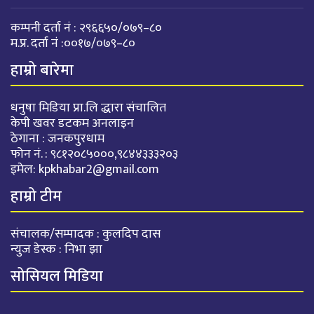
कम्पनी दर्ता नं : २९६६५०/०७९–८०
म.प्र. दर्ता नं :००१७/०७९–८०
हाम्रो बारेमा
धनुषा मिडिया प्रा.लि द्धारा संचालित
केपी खवर डटकम अनलाइन
ठेगाना : जनकपुरधाम
फोन नं. : ९८१२०८५०००,९८४४३३३२०३
इमेल:
kpkhabar2@gmail.com
हाम्रो टीम
संचालक/सम्पादक : कुलदिप दास
न्युज डेस्क : निभा झा
सोसियल मिडिया