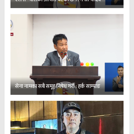
सेना नामका सबै समूह निषेध गरौँ : हर्क साम्पाङ