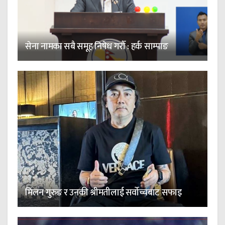
सेना नामका सबै समूह निषेध गरौँ : हर्क साम्पाङ
मिलन गुरुङ र उनकी श्रीमतीलाई सर्वोच्चबाट सफाइ