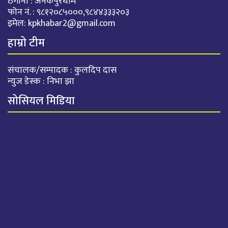
ठेगाना : जनकपुरधाम
फोन नं. : ९८१२०८५०००,९८४४३३३२०३
इमेल:
kpkhabar2@gmail.com
हाम्रो टीम
संचालक/सम्पादक : कुलदिप दास
न्युज डेस्क : निभा झा
सोसियल मिडिया