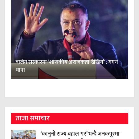
बालेन सरकारमा ‘शासकीय अराजकता’ देखियो : गगन
थापा
ताजा समाचार
‘कानुनी राज्य बहाल गर’ भन्दै जनकपुरमा