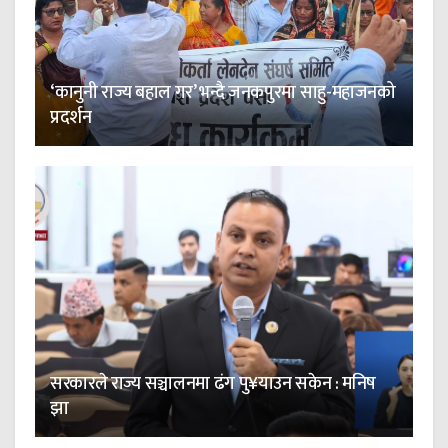
‘कानुनी राज्य बहाल गर’ भन्दै जनकपुरमा साहु-महाजनको
प्रदर्शन
सरकारले राज्य सञ्चालनमा ढंग पु¥याउन सकेन : मनिष
झा