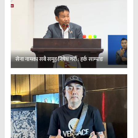
सेना नामका सबै समूह निषेध गरौँ : हर्क साम्पाङ