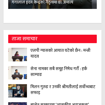
गंगालाल हृदय केन्द्रको नेतृत्वमा डा. अमात्य
ताजा समाचार
एलपी ग्यासको आयात घटेको छैन : मन्त्री
यादव
सेना नामका सबै समूह निषेध गरौँ : हर्क
साम्पाङ
मिलन गुरुङ र उनकी श्रीमतीलाई सर्वोच्चबाट
सफाइ
बालेन सरकारमा ‘शासकीय अराजकता’