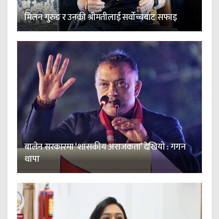
मिलन गुरुङ र उनकी श्रीमतीलाई सर्वोच्चबाट सफाइ
बालेन सरकारमा ‘शासकीय अराजकता’ देखियो : गगन
थापा