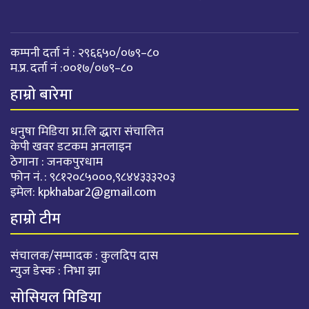
कम्पनी दर्ता नं : २९६६५०/०७९–८०
म.प्र. दर्ता नं :००१७/०७९–८०
हाम्रो बारेमा
धनुषा मिडिया प्रा.लि द्धारा संचालित
केपी खवर डटकम अनलाइन
ठेगाना : जनकपुरधाम
फोन नं. : ९८१२०८५०००,९८४४३३३२०३
इमेल:
kpkhabar2@gmail.com
हाम्रो टीम
संचालक/सम्पादक : कुलदिप दास
न्युज डेस्क : निभा झा
सोसियल मिडिया