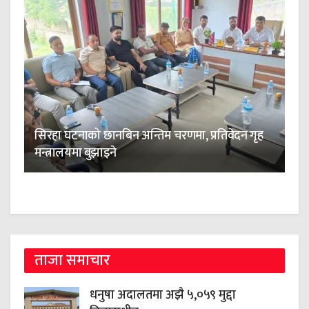
सिरहा घटनाको छानबिन अन्तिम चरणमा, प्रतिवेदन गृह
मन्त्रालयमा बुझाइने
ताजा समाचार
धनुषा अदालतमा अझै ५,०५९ मुद्दा