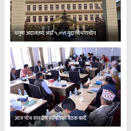
धनुषा अदालतमा अझै ५,०५९ मुद्दा विचाराधीन
आज पाँच संसदीय समितिको बैठक बस्दैं