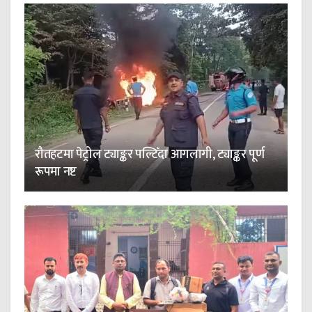
रौतहटमा पेट्रोल ट्याङ्कर पल्टिँदा आगलागी, ट्याङ्कर पूर्ण
रूपमा नष्ट