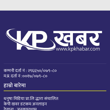
कम्पनी दर्ता नं : २९६६५०/०७९–८०
म.प्र. दर्ता नं :००१७/०७९–८०
हाम्रो बारेमा
धनुषा मिडिया प्रा.लि द्धारा संचालित
केपी खवर डटकम अनलाइन
ठेगाना : जनकपुरधाम