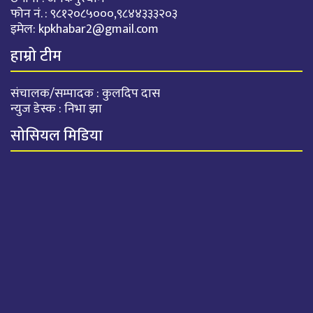
फोन नं. : ९८१२०८५०००,९८४४३३३२०३
इमेल:
kpkhabar2@gmail.com
हाम्रो टीम
संचालक/सम्पादक : कुलदिप दास
न्युज डेस्क : निभा झा
सोसियल मिडिया