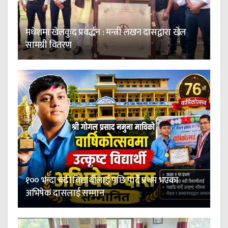
मधेशमा खेलकुद प्रवर्द्धन : मन्त्री लखन दासद्वारा खेल
सामग्री वितरण
१०० भन्दा बढी विद्यार्थीलाई पछि पार्दै प्रथम भएका
अभिषेक दासलाई सम्मान