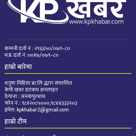
कम्पनी दर्ता नं : २९६६५०/०७९–८०
म.प्र. दर्ता नं :००१७/०७९–८०
हाम्रो बारेमा
धनुषा मिडिया प्रा.लि द्धारा संचालित
केपी खवर डटकम अनलाइन
ठेगाना : जनकपुरधाम
फोन नं. : ९८१२०८५०००,९८४४३३३२०३
इमेल:
kpkhabar2@gmail.com
हाम्रो टीम