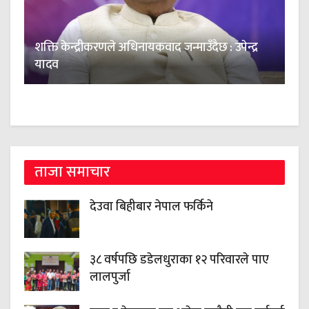
शक्ति केन्द्रीकरणले अधिनायकवाद जन्माउँदैछ : उपेन्द्र
यादव
ताजा समाचार
देउवा बिहीबार नेपाल फर्किने
३८ वर्षपछि डडेलधुराका १२ परिवारले पाए
लालपुर्जा