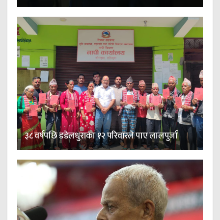
३८ वर्षपछि डडेलधुराका १२ परिवारले पाए लालपुर्जा