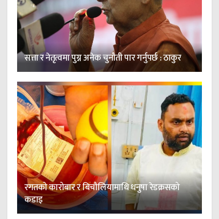
सत्ता र नेतृत्वमा पुग्न अनेक चुनौती पार गर्नुपर्छ : ठाकुर
रगतको कारोबार र बिचौलियामाथि धनुषा रेडक्रसको
कडाइ