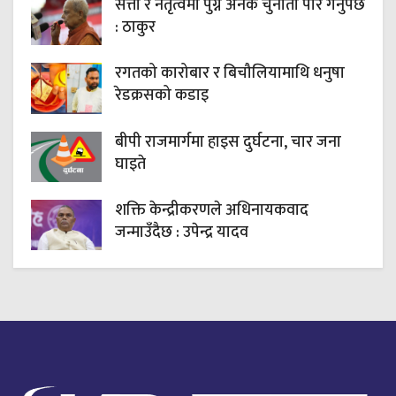
सत्ता र नेतृत्वमा पुग्न अनेक चुनौती पार गर्नुपर्छ
: ठाकुर
रगतको कारोबार र बिचौलियामाथि धनुषा
रेडक्रसको कडाइ
बीपी राजमार्गमा हाइस दुर्घटना, चार जना
घाइते
शक्ति केन्द्रीकरणले अधिनायकवाद
जन्माउँदैछ : उपेन्द्र यादव