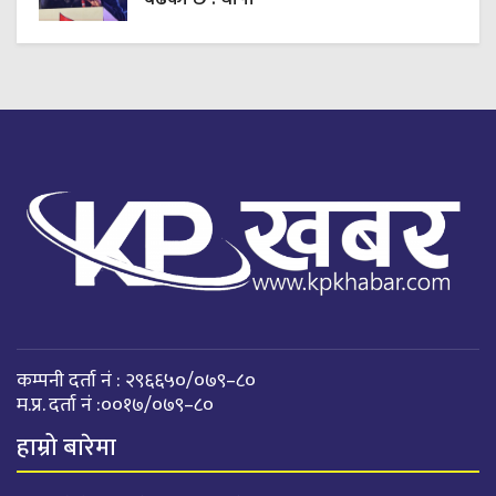
कम्पनी दर्ता नं : २९६६५०/०७९–८०
म.प्र. दर्ता नं :००१७/०७९–८०
हाम्रो बारेमा